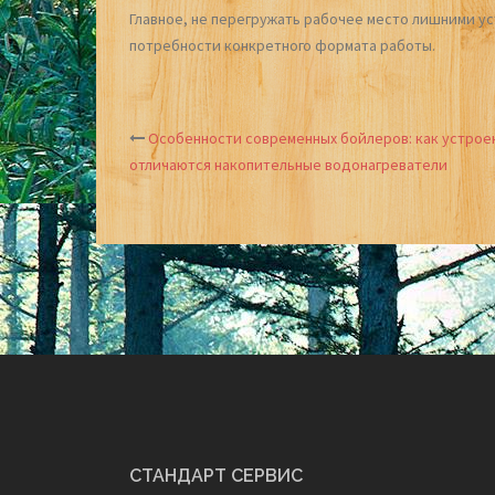
Главное, не перегружать рабочее место лишними ус
потребности конкретного формата работы.
Особенности современных бойлеров: как устрое
Post
отличаются накопительные водонагреватели
navigation
СТАНДАРТ СЕРВИС