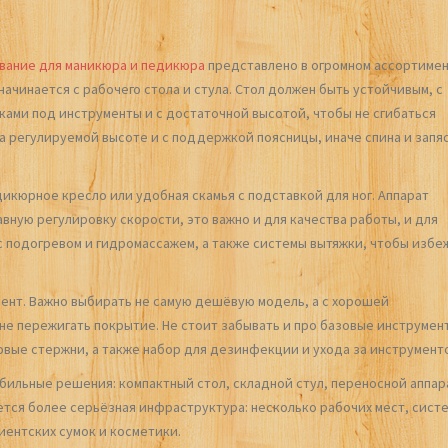
вание для маникюра и педикюра
представлено в огромном ассортимен
начинается с рабочего стола и стула. Стол должен быть устойчивым, с
ами под инструменты и с достаточной высотой, чтобы не сгибаться
на регулируемой высоте и с поддержкой поясницы, иначе спина и запя
икюрное кресло или удобная скамья с подставкой для ног. Аппарат
вную регулировку скорости, это важно и для качества работы, и для
с подогревом и гидромассажем, а также системы вытяжки, чтобы избе
ент. Важно выбирать не самую дешёвую модель, а с хорошей
не пережигать покрытие. Не стоит забывать и про базовые инструмен
овые стержни, а также набор для дезинфекции и ухода за инструмент
ильные решения: компактный стол, складной стул, переносной аппар
ется более серьёзная инфраструктура: несколько рабочих мест, сист
иентских сумок и косметики.