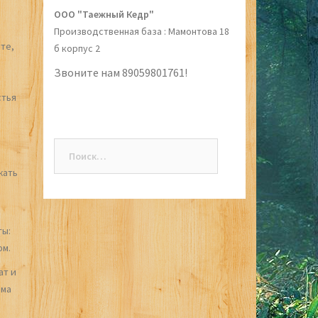
ООО "Таежный Кедр"
Производственная база : Мамонтова 18
те,
б корпус 2
Звоните нам 89059801761!
стья
Найти:
жать
ты:
ом.
ат и
ема