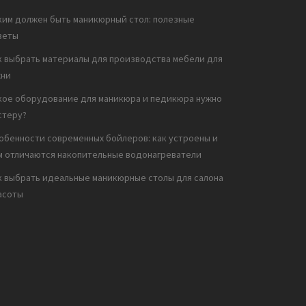
ким должен быть маникюрный стол: полезные
веты
к выбрать материалы для производства мебели для
хни
кое оборудование для маникюра и педикюра нужно
стеру?
обенности современных бойлеров: как устроены и
м отличаются накопительные водонагреватели
к выбрать идеальные маникюрные столы для салона
асоты