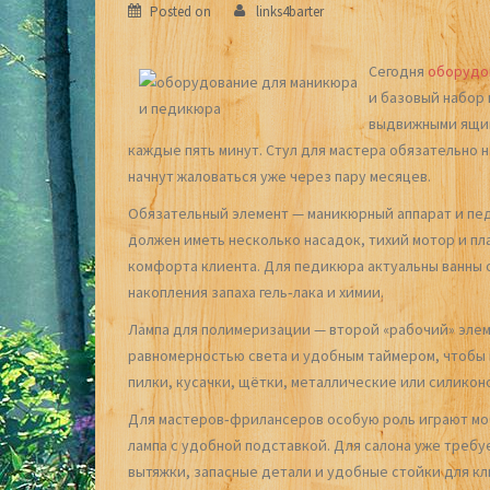
Posted on
links4barter
Сегодня
оборудо
и базовый набор 
выдвижными ящик
каждые пять минут. Стул для мастера обязательно 
начнут жаловаться уже через пару месяцев.
Обязательный элемент — маникюрный аппарат и пед
должен иметь несколько насадок, тихий мотор и пла
комфорта клиента. Для педикюра актуальны ванны 
накопления запаха гель‑лака и химии.
Лампа для полимеризации — второй «рабочий» элем
равномерностью света и удобным таймером, чтобы 
пилки, кусачки, щётки, металлические или силикон
Для мастеров‑фрилансеров особую роль играют моб
лампа с удобной подставкой. Для салона уже требу
вытяжки, запасные детали и удобные стойки для кл