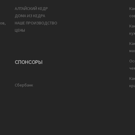
АЛТАЙСКИЙ КЕДР
Ка
ДОМА ИЗ КЕДРА
со
ов,
НАШЕ ПРОИЗВОДСТВО
Ка
ЦЕНЫ
ку
Ка
ма
Ос
СПОНСОРЫ
че
Ка
Сбербанк
кр