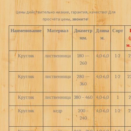
Цены действительно низкие, гарантия, качество! Для
просчёта цены,
звоните
!
Наименование
Материал
Диаметр
Длина
Сорт
мм.
м.
(
м.
Кругляк
лиственница
180 —
4,0-6,0
1-2
2
260
Кругляк
лиственница
280 —
4,0-6,0
1-2
2
360
Кругляк
лиственница
380 – 460
4,0-6,0
1
2
Кругляк
кедр
200 –
4,0-6,0
1-2
2
240