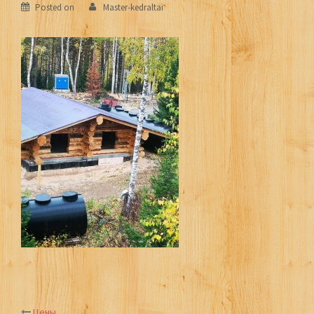
Posted on
Master-kedraltai
Цены