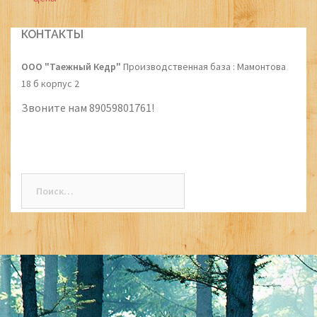
Post
navigation
КОНТАКТЫ
ООО "Таежный Кедр"
Производственная база : Мамонтова
18 б корпус 2
Звоните нам 89059801761!
Найти: