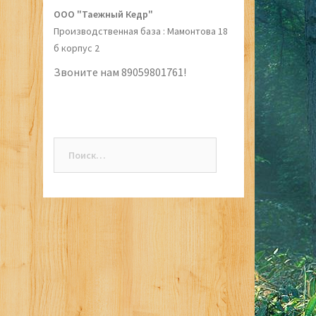
ООО "Таежный Кедр"
Производственная база : Мамонтова 18
б корпус 2
Звоните нам 89059801761!
Найти: