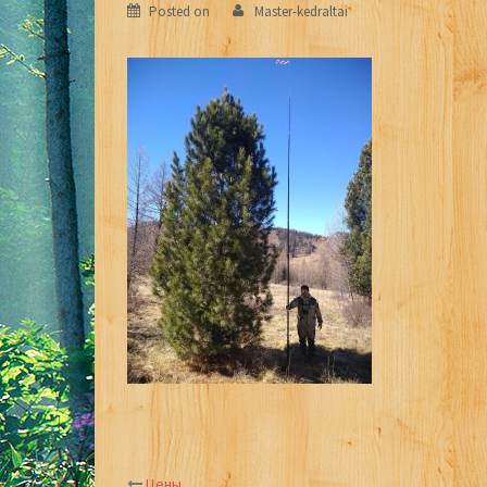
Posted on
Master-kedraltai
Цены