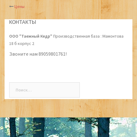
Цены
Post
navigation
КОНТАКТЫ
ООО "Таежный Кедр"
Производственная база : Мамонтова
18 б корпус 2
Звоните нам 89059801761!
Найти: