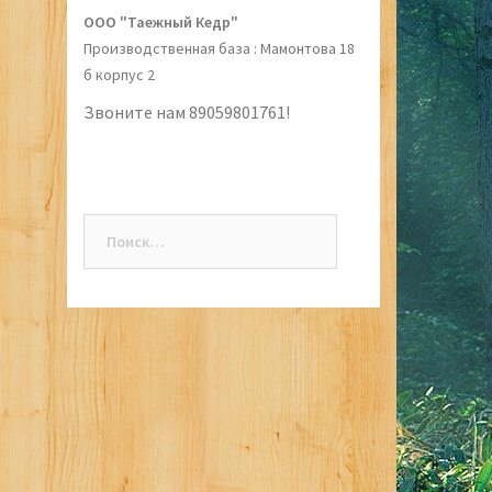
ООО "Таежный Кедр"
Производственная база : Мамонтова 18
б корпус 2
Звоните нам 89059801761!
Найти: