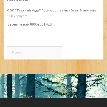
navigation
ООО "Таежный Кедр"
Производственная база : Мамонтова
18 б корпус 2
Звоните нам 89059801761!
Найти: