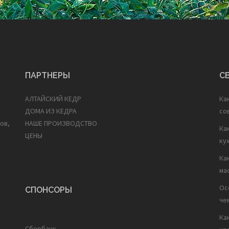
ПАРТНЕРЫ
С
АЛТАЙСКИЙ КЕДР
Ка
ДОМА ИЗ КЕДРА
со
ов,
НАШЕ ПРОИЗВОДСТВО
Ка
ЦЕНЫ
ку
Ка
ма
Ос
СПОНСОРЫ
че
Ка
Сбербанк