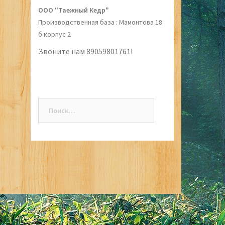
ООО "Таежный Кедр"
Производственная база : Мамонтова 18
б корпус 2
Звоните нам 89059801761!
Найти: