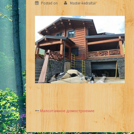
Posted on
Master-kedraltai
Малоэтажное домостроение
Post
navigation