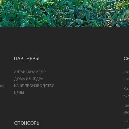
ПАРТНЕРЫ
С
АЛТАЙСКИЙ КЕДР
Ка
ДОМА ИЗ КЕДРА
со
ов,
НАШЕ ПРОИЗВОДСТВО
Ка
ЦЕНЫ
ку
Ка
ма
Ос
СПОНСОРЫ
че