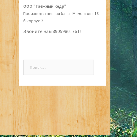
ООО "Таежный Кедр"
Производственная база : Мамонтова 18
б корпус 2
Звоните нам 89059801761!
Найти: