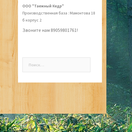
ООО "Таежный Кедр"
Производственная база : Мамонтова 18
б корпус 2
Звоните нам 89059801761!
Найти: