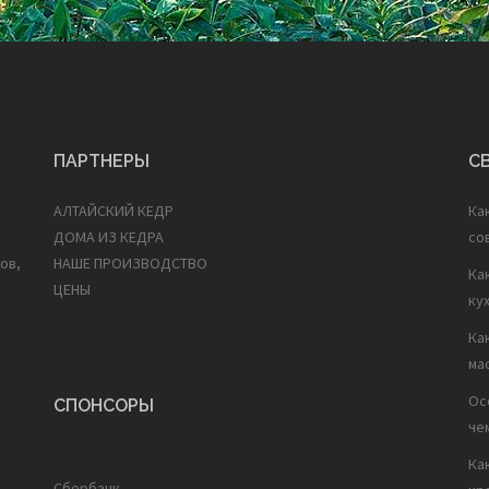
ПАРТНЕРЫ
С
АЛТАЙСКИЙ КЕДР
Ка
ДОМА ИЗ КЕДРА
со
ов,
НАШЕ ПРОИЗВОДСТВО
Ка
ЦЕНЫ
ку
Ка
ма
Ос
СПОНСОРЫ
че
Ка
Сбербанк