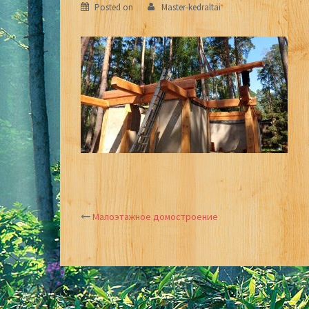
Posted on
Master-kedraltai
Малоэтажное домостроение
Post
navigation