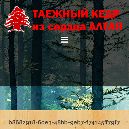
Skip
to
content
b8682918-60e3-48bb-9eb7-f74145ff79f7