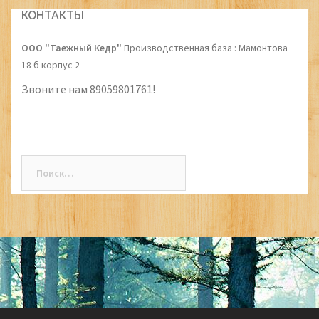
navigation
КОНТАКТЫ
ООО "Таежный Кедр"
Производственная база : Мамонтова
18 б корпус 2
Звоните нам 89059801761!
Найти: