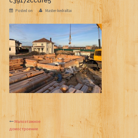
c39172ccdfe5
Posted on
Master-kedraltai
Малоэтажное
Post
домостроение