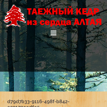
Skip
to
content
d79d7b33-9116-498f-b842-