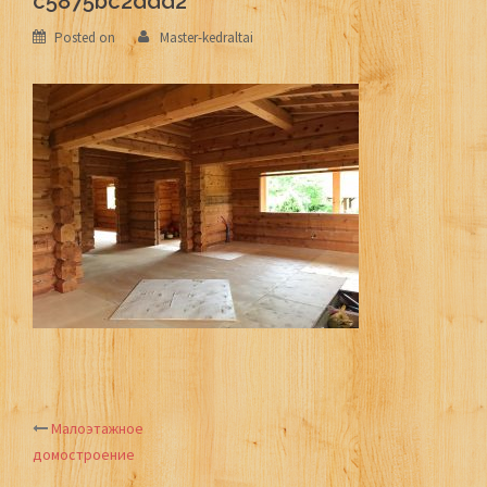
c5875bc2ddd2
Posted on
Master-kedraltai
Малоэтажное
Post
домостроение