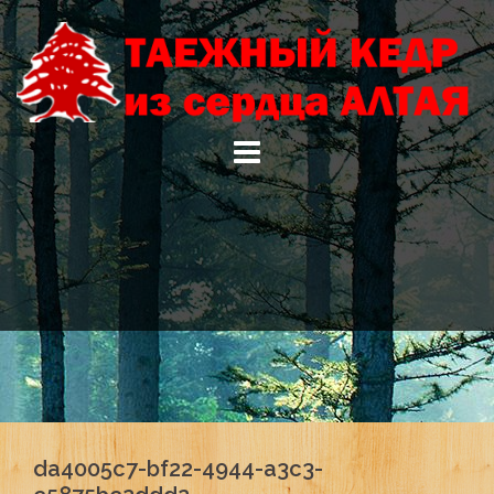
Skip
to
content
da4005c7-bf22-4944-a3c3-