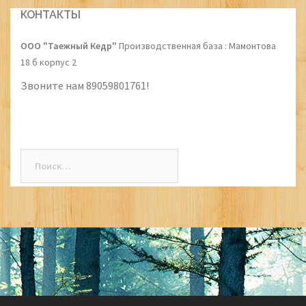
navigation
КОНТАКТЫ
ООО "Таежный Кедр"
Производственная база : Мамонтова
18 б корпус 2
Звоните нам 89059801761!
Найти: