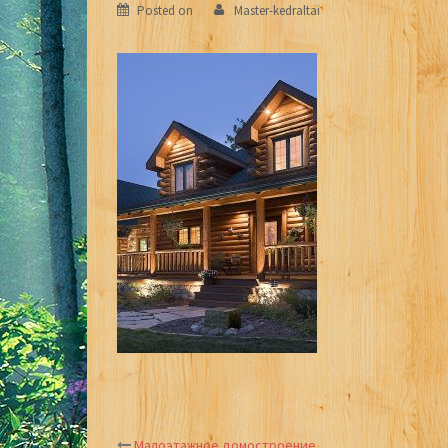
Posted on
Master-kedraltai
Малоэтажное домостроение