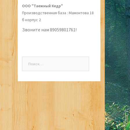
ООО "Таежный Кедр"
Производственная база : Мамонтова 18
б корпус 2
Звоните нам 89059801761!
Найти: