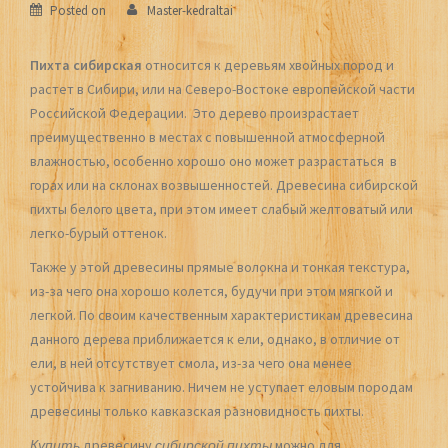
Posted on
Master-kedraltai
Пихта сибирская
относится к деревьям хвойных пород и
растет в Сибири, или на Северо-Востоке европейской части
Российской Федерации. Это дерево произрастает
преимущественно в местах с повышенной атмосферной
влажностью, особенно хорошо оно может разрастаться в
горах или на склонах возвышенностей. Древесина сибирской
пихты белого цвета, при этом имеет слабый желтоватый или
легко-бурый оттенок.
Также у этой древесины прямые волокна и тонкая текстура,
из-за чего она хорошо колется, будучи при этом мягкой и
легкой. По своим качественным характеристикам древесина
данного дерева приближается к ели, однако, в отличие от
ели, в ней отсутствует смола, из-за чего она менее
устойчива к загниванию. Ничем не уступает еловым породам
древесины только кавказская разновидность пихты.
Купить
древесину
сибирской пихты
можно для