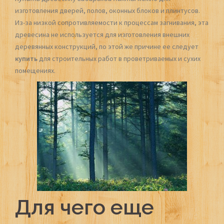
изготовления дверей, полов, оконных блоков и плинтусов.
Из-за низкой сопротивляемости к процессам загнивания, эта
древесина не используется для изготовления внешних
деревянных конструкций, по этой же причине ее следует
купить
для строительных работ в проветриваемых и сухих
помещениях.
Для чего еще