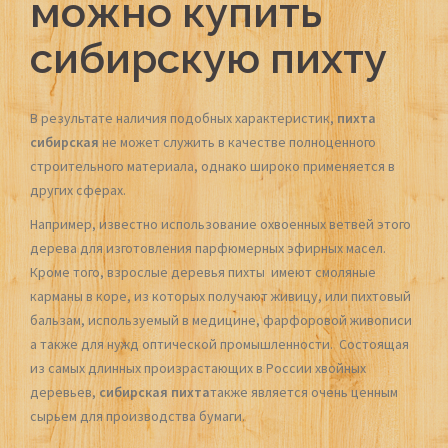
можно купить
сибирскую пихту
В результате наличия подобных характеристик,
пихта
сибирская
не может служить в качестве полноценного
строительного материала, однако широко применяется в
других сферах.
Например, известно использование охвоенных ветвей этого
дерева для изготовления парфюмерных эфирных масел.
Кроме того, взрослые деревья пихты имеют смоляные
карманы в коре, из которых получают живицу, или пихтовый
бальзам, используемый в медицине, фарфоровой живописи
а также для нужд оптической промышленности. Состоящая
из самых длинных произрастающих в России хвойных
деревьев,
сибирская
пихта
также является очень ценным
сырьем для производства бумаги.