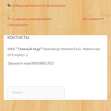
Сибирская пихта и ее применение
Создание и продвижение
Лесопилка
Post
сайтов Бийск
navigation
КОНТАКТЫ
ООО "Таежный Кедр"
Производственная база : Мамонтова
18 б корпус 2
Звоните нам 89059801761!
Найти: